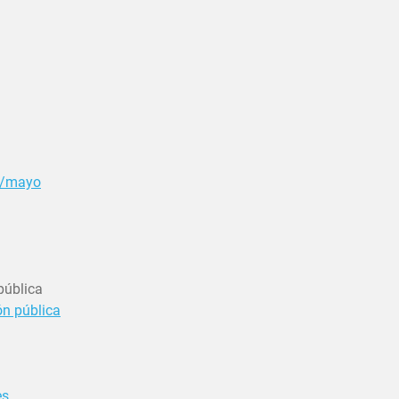
os/mayo
pública
ón pública
es