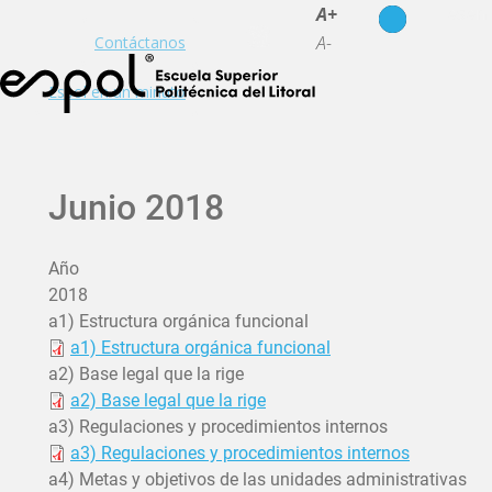
es
en
A+
A-
Contáctanos
Espol en un minuto
Junio 2018
Año
2018
a1) Estructura orgánica funcional
a1) Estructura orgánica funcional
a2) Base legal que la rige
a2) Base legal que la rige
a3) Regulaciones y procedimientos internos
a3) Regulaciones y procedimientos internos
a4) Metas y objetivos de las unidades administrativas