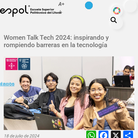
es
en
A+
Pasar al contenido principal
ODS
A-
La ESPOL
Women Talk Tech 2024: inspirando y
rompiendo barreras en la tecnología
Educación
Vida politécnica
Investigación
Nuestra Huella
minuto
ctanos
Transparencia
WhatsAp
Faceb
X
18 de julio de 2024