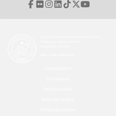
Escuela Superior Politécnica del Litoral
Campus Gustavo Galindo
Guayaquil - Ecuador
telf. +593-4 2269 269
Menú Footer
Convocatoria
Contáctanos
Servicios online
Mapa del campus
Política de cookies