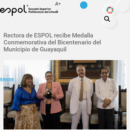
es
en
A+
Pasar al contenido principal
ODS
A-
La ESPOL
Rectora de ESPOL recibe Medalla
Conmemorativa del Bicentenario del
Educación
Municipio de Guayaquil
Vida politécnica
Investigación
Nuestra Huella
minuto
ctanos
Transparencia