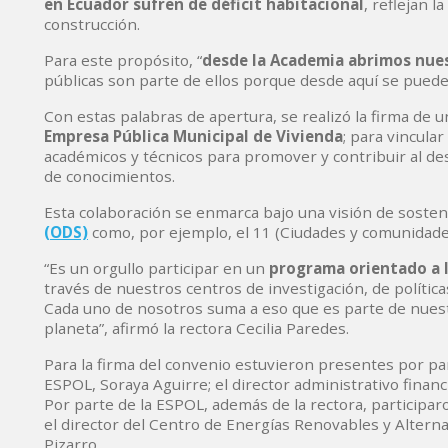
en Ecuador sufren de déficit habitacional
, reflejan l
construcción.
Para este propósito, “
desde la Academia abrimos nues
públicas son parte de ellos porque desde aquí se puede
Con estas palabras de apertura, se realizó la firma de 
Empresa Pública Municipal de Vivienda
; para vincula
académicos y técnicos para promover y contribuir al des
de conocimientos.
Esta colaboración se enmarca bajo una visión de soste
(ODS)
como, por ejemplo, el 11 (Ciudades y comunidades 
“Es un orgullo participar en un
programa orientado a l
través de nuestros centros de investigación, de polític
Cada uno de nosotros suma a eso que es parte de nues
planeta”, afirmó la rectora Cecilia Paredes.
Para la firma del convenio estuvieron presentes por pa
ESPOL, Soraya Aguirre; el director administrativo financ
Por parte de la ESPOL, además de la rectora, participaro
el director del Centro de Energías Renovables y Alterna
Pizarro.