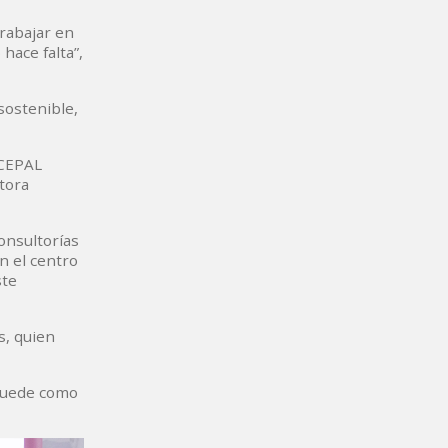
trabajar en
hace falta”,
sostenible,
 CEPAL
tora
onsultorías
n el centro
ste
s, quien
 quede como