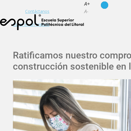
es
en
A+
A-
Contáctanos
Espol en un minuto
Ratificamos nuestro compro
construcción sostenible en 