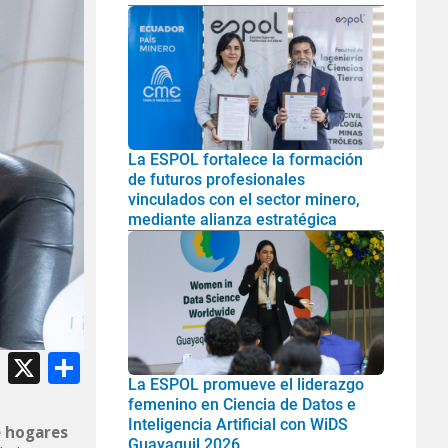
La ESPOL fortalece la formación
de futuros profesionales
vinculados con el sector minero,
mediante alianza estratégica
atsApp
Facebook
X
Share
La ESPOL promueve el liderazgo
femenino en Ciencia de Datos e
Inteligencia Artificial con WiDS
e hogares
Guayaquil 2026