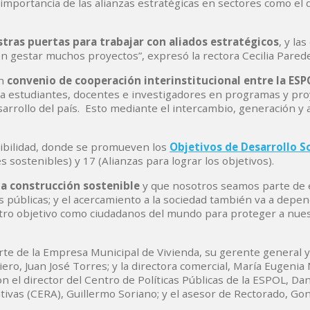
a importancia de las alianzas estratégicas en sectores como el d
tras puertas para trabajar con aliados estratégicos
, y la
n gestar muchos proyectos”, expresó la rectora Cecilia Pared
un
convenio de cooperación interinstitucional entre la ESPO
r a estudiantes, docentes e investigadores en programas y pr
arrollo del país. Esto mediante el intercambio, generación y 
nibilidad, donde se promueven los
Objetivos de Desarrollo S
sostenibles) y 17 (Alianzas para lograr los objetivos).
a construcción sostenible
y que nosotros seamos parte de e
as públicas; y el acercamiento a la sociedad también va a depen
tro objetivo como ciudadanos del mundo para proteger a nue
rte de la Empresa Municipal de Vivienda, su gerente general 
iero, Juan José Torres; y la directora comercial, María Eugenia
n el director del Centro de Políticas Públicas de la ESPOL, Dan
tivas (CERA), Guillermo Soriano; y el asesor de Rectorado, Go