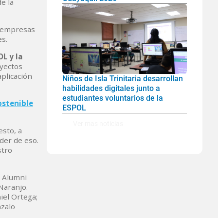
e la
s empresas
es.
L y la
oyectos
aplicación
Niños de Isla Trinitaria desarrollan
habilidades digitales junto a
estudiantes voluntarios de la
ostenible
ESPOL
Ver mas noticias
sto, a
der de eso.
stro
y Alumni
 Naranjo.
iel Ortega;
nzalo