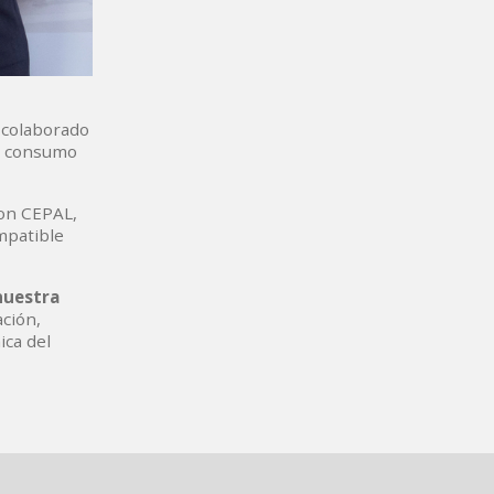
 colaborado
el consumo
con CEPAL,
mpatible
nuestra
ación,
ica del