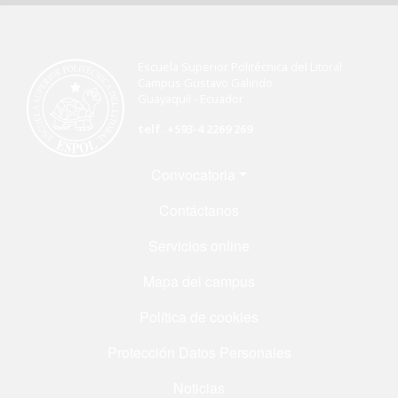
Escuela Superior Politécnica del Litoral
Campus Gustavo Galindo
Guayaquil - Ecuador
telf. +593-4 2269 269
Menú Footer
Convocatoria
Contáctanos
Servicios online
Mapa del campus
Política de cookies
Protección Datos Personales
Noticias