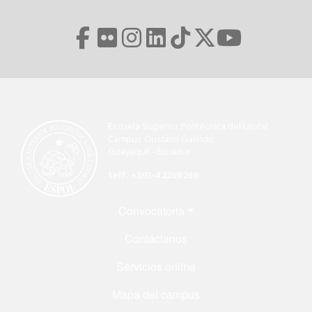
Escuela Superior Politécnica del Litoral
Campus Gustavo Galindo
Guayaquil - Ecuador
telf. +593-4 2269 269
Menú Footer
Convocatoria
Contáctanos
Servicios online
Mapa del campus