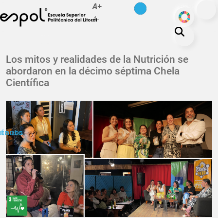
es
en
A+
Pasar al contenido principal
ODS
A-
La ESPOL
Los mitos y realidades de la Nutrición se
abordaron en la décimo séptima Chela
Educación
Científica
Vida politécnica
Investigación
Nuestra Huella
minuto
ctanos
Transparencia