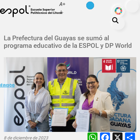
es
en
A+
Pasar al contenido principal
ODS
A-
La ESPOL
La Prefectura del Guayas se sumó al
programa educativo de la ESPOL y DP World
Educación
Vida politécnica
Investigación
Nuestra Huella
minuto
ctanos
Transparencia
WhatsAp
Faceb
X
8 de diciembre de 2023