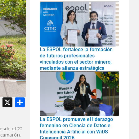
La ESPOL fortalece la formación
de futuros profesionales
vinculados con el sector minero,
mediante alianza estratégica
atsApp
Facebook
X
Share
La ESPOL promueve el liderazgo
femenino en Ciencia de Datos e
desde el 22
Inteligencia Artificial con WiDS
l camarón.
Guayaquil 2026