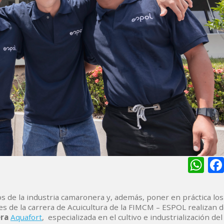
Wh
s de la industria camaronera y, además, poner en práctica los
es de la carrera de Acuicultura de la FIMCM – ESPOL realizan 
era
Aquafort
, especializada en el cultivo e industrialización de