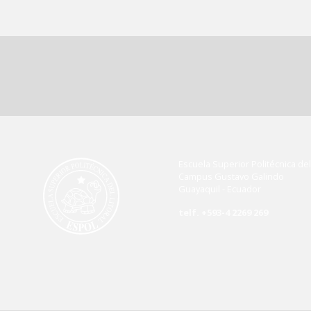
Escuela Superior Politécnica del 
Campus Gustavo Galindo
Guayaquil - Ecuador
telf. +593-4 2269 269