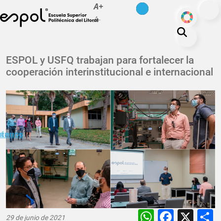
es
en
A+
Pasar al contenido principal
ODS
A-
La ESPOL
ESPOL y USFQ trabajan para fortalecer la
cooperación interinstitucional e internacional
Educación
Vida politécnica
Investigación
Nuestra Huella
minuto
ctanos
Transparencia
WhatsAp
Faceb
X
29 de junio de 2021