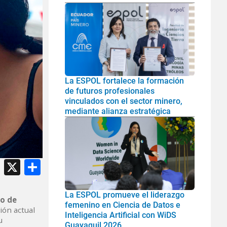
La ESPOL fortalece la formación
de futuros profesionales
vinculados con el sector minero,
mediante alianza estratégica
atsApp
Facebook
X
Share
La ESPOL promueve el liderazgo
mo de
femenino en Ciencia de Datos e
ión actual
Inteligencia Artificial con WiDS
u
Guayaquil 2026