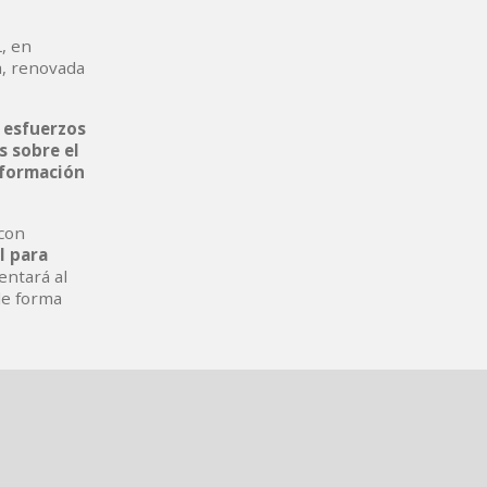
, en
a, renovada
 esfuerzos
s sobre el
nformación
 con
l para
entará al
de forma