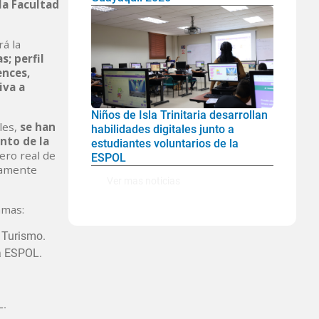
la Facultad
rá la
s; perfil
ences,
iva a
Niños de Isla Trinitaria desarrollan
les,
se han
habilidades digitales junto a
nto de la
estudiantes voluntarios de la
ero real de
ESPOL
ivamente
Ver mas noticias
ramas:
n Turismo.
la ESPOL.
L.