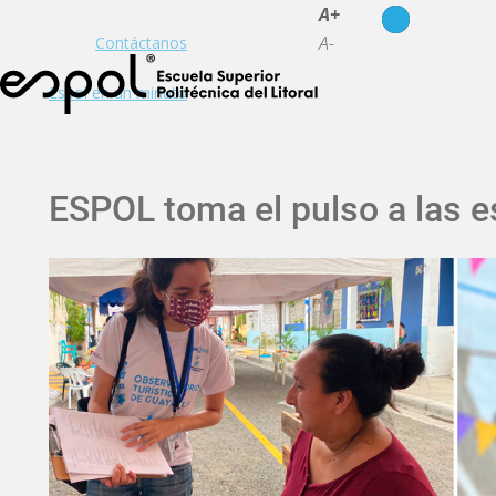
es
en
A+
A-
Contáctanos
Espol en un minuto
ESPOL toma el pulso a las es