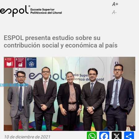
Pasar al contenido principal
A+
A-
La ESPOL
ESPOL presenta estudio sobre su
contribución social y económica al país
Educación
Vida politécnica
Investigación
Nuestra Huella
n un minuto
ontáctanos
Transparencia
WhatsAp
Faceb
X
10 de diciembre de 2021