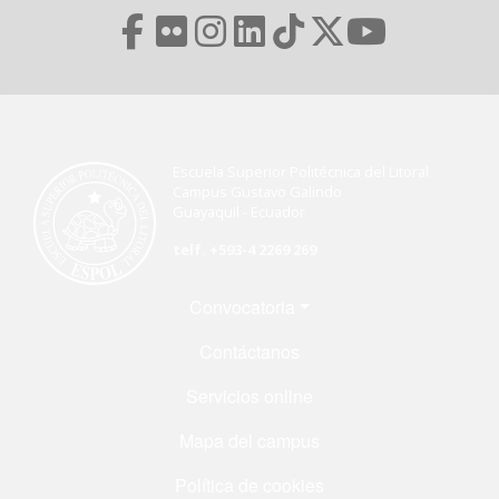
Escuela Superior Politécnica del Litoral
Campus Gustavo Galindo
Guayaquil - Ecuador
telf. +593-4 2269 269
Menú Footer
Convocatoria
Contáctanos
Servicios online
Mapa del campus
Política de cookies