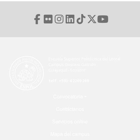
Escuela Superior Politécnica del Litoral
Campus Gustavo Galindo
Guayaquil - Ecuador
telf. +593-4 2269 269
Menú Footer
Convocatoria
Contáctanos
Servicios online
Mapa del campus