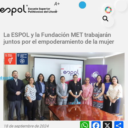
es
en
A+
Pasar al contenido principal
ODS
A-
La ESPOL
La ESPOL y la Fundación MET trabajarán
juntos por el empoderamiento de la mujer
Educación
Vida politécnica
Investigación
Nuestra Huella
minuto
ctanos
Transparencia
WhatsAp
Faceb
X
18 de septiembre de 2024