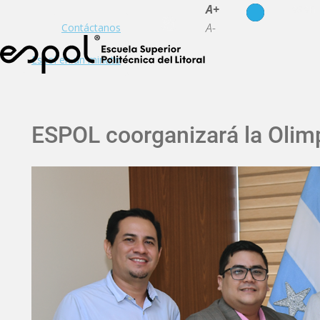
es
en
A+
A-
Contáctanos
Espol en un minuto
ESPOL coorganizará la Olim