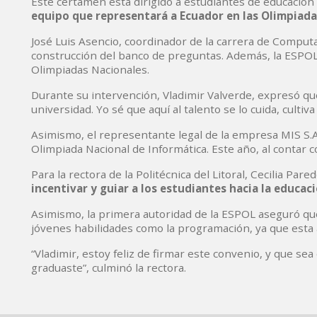
Este certamen está dirigido a estudiantes de educación 
equipo que representará a Ecuador en las Olimpiada
José Luis Asencio, coordinador de la carrera de Computa
construcción del banco de preguntas. Además, la ESPOL co
Olimpiadas Nacionales.
Durante su intervención, Vladimir Valverde, expresó qu
universidad. Yo sé que aquí al talento se lo cuida, cultiva
Asimismo, el representante legal de la empresa MIS S.A.
Olimpiada Nacional de Informática. Este año, al contar
Para la rectora de la Politécnica del Litoral, Cecilia Pa
incentivar y guiar a los estudiantes hacia la educac
Asimismo, la primera autoridad de la ESPOL aseguró que
jóvenes habilidades como la programación, ya que esta 
“Vladimir, estoy feliz de firmar este convenio, y que sea
graduaste”, culminó la rectora.