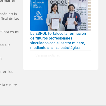
ormar el
arán en la
final de las
“Esta es mi
La ESPOL fortalece la formación
de futuros profesionales
vinculados con el sector minero,
es a la
mediante alianza estratégica
Ver mas noticias
n
r en los
 la cual te