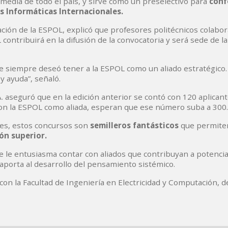
media de todo el país, y sirve como un preselectivo para
conf
s Informáticas Internacionales.
ción de la ESPOL, explicó que profesores politécnicos colabor
ntribuirá en la difusión de la convocatoria y será sede de la 
e siempre deseó tener a la ESPOL como un aliado estratégico. 
 y ayuda”, señaló.
 aseguró que en la edición anterior se contó con 120 aplicant
 con la ESPOL como aliada, esperan que ese número suba a 300.
redes, estos concursos son
semilleros fantásticos
que permite
ión superior.
 le entusiasma contar con aliados que contribuyan a potencia
aporta al desarrollo del pensamiento sistémico.
 con la Facultad de Ingeniería en Electricidad y Computación, de