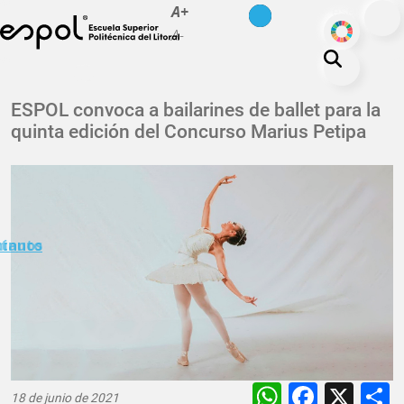
es
en
A+
Pasar al contenido principal
ODS
A-
La ESPOL
ESPOL convoca a bailarines de ballet para la
quinta edición del Concurso Marius Petipa
Educación
Vida politécnica
Investigación
Nuestra Huella
minuto
ctanos
Transparencia
WhatsAp
Faceb
X
18 de junio de 2021