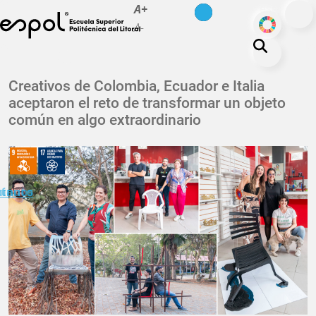
es
en
A+
Pasar al contenido principal
ODS
A-
La ESPOL
Creativos de Colombia, Ecuador e Italia
aceptaron el reto de transformar un objeto
Educación
común en algo extraordinario
Vida politécnica
Investigación
Nuestra Huella
minuto
ctanos
Transparencia