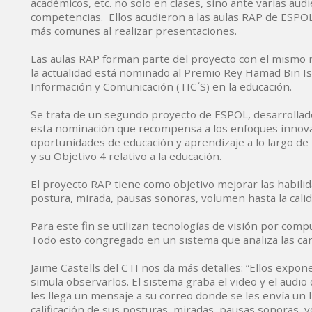
académicos, etc. no solo en clases, sino ante varias au
competencias. Ellos acudieron a las aulas RAP de ESPOL
más comunes al realizar presentaciones.
Las aulas RAP forman parte del proyecto con el mismo
la actualidad está nominado al Premio Rey Hamad Bin Is
Información y Comunicación (TIC´S) en la educación.
Se trata de un segundo proyecto de ESPOL, desarrollado
esta nominación que recompensa a los enfoques innovado
oportunidades de educación y aprendizaje a lo largo de
y su Objetivo 4 relativo a la educación.
El proyecto RAP tiene como objetivo mejorar las habili
postura, mirada, pausas sonoras, volumen hasta la cali
Para este fin se utilizan tecnologías de visión por comp
Todo esto congregado en un sistema que analiza las cara
Jaime Castells del CTI nos da más detalles: “Ellos expo
simula observarlos. El sistema graba el video y el audio
les llega un mensaje a su correo donde se les envía un l
calificación de sus posturas, miradas, pausas sonoras, 