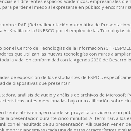
diencias en diferentes espacios académicos, empresariales o e
 para perder el miedo al expresarse en público y encontrar s
 nombre: RAP (Retroalimentación Automática de Presentacione
a Al-Khalifa de la UNESCO por el empleo de las Tecnologías d
 por el Centro de Tecnologías de la Información (CTI-ESPOL),
res que utilizan las nuevas tecnologías con miras a ampliar
 toda la vida, en conformidad con la Agenda 2030 de Desarroll
dades de exposición de los estudiantes de ESPOL, específicam
dad de diapositivas que presentan.
utadora, análisis de audio y análisis de archivos de Microsoft 
cterísticas antes mencionadas bajo una calificación sobre cin
nen frente al sistema, en donde se proyecta un vídeo de un púb
 de la presentación durante cinco minutos. Al terminar, a los 
ink con el resultado de su presentación. Allí pueden ver en det
volumen y diapositivas (cada una de estas características eval