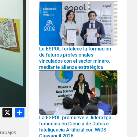
La ESPOL fortalece la formación
de futuros profesionales
vinculados con el sector minero,
mediante alianza estratégica
atsApp
Facebook
X
Share
La ESPOL promueve el liderazgo
femenino en Ciencia de Datos e
Inteligencia Artificial con WiDS
trabajos
Guayaquil 2026