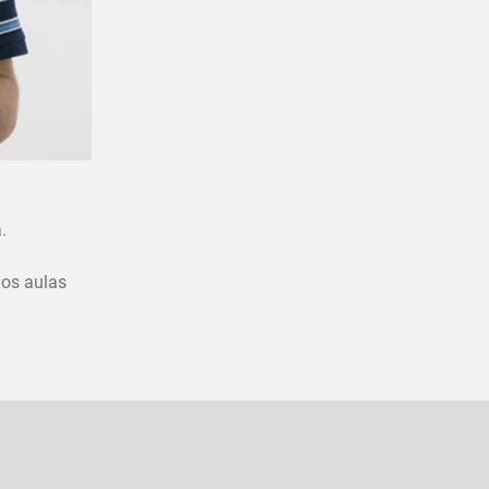
a.
dos aulas