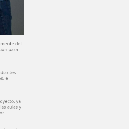
lmente del
ción para
udiantes
s, e
oyecto, ya
las aulas y
or