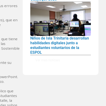
n
us errores
s), que en
e
Niños de Isla Trinitaria desarrollan
 que tiene
habilidades digitales junto a
 las
estudiantes voluntarios de la
o Sostenible
ESPOL
Ver mas noticias
ente su
PowerPoint.
co.
lico que
estudiantes
alle, la
uadas sobre