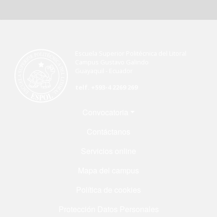
Escuela Superior Politécnica del Litoral
Campus Gustavo Galindo
Guayaquil - Ecuador
telf. +593-4 2269 269
Menú Footer
Convocatoria
Contáctanos
Servicios online
Mapa del campus
Política de cookies
Protección Datos Personales