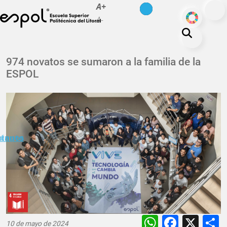
es
en
A+
Pasar al contenido principal
ODS
A-
La ESPOL
974 novatos se sumaron a la familia de la
ESPOL
Educación
Vida politécnica
Investigación
Nuestra Huella
minuto
ctanos
Transparencia
WhatsAp
Faceb
X
10 de mayo de 2024