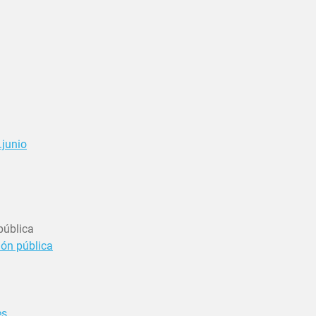
.junio
pública
ión pública
es