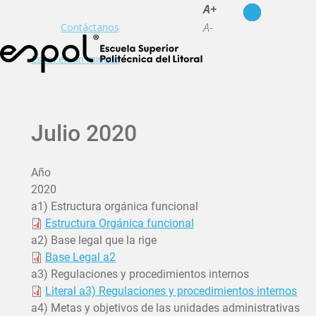
es
en
A+
A-
Contáctanos
Espol en un minuto
Julio 2020
Año
2020
a1) Estructura orgánica funcional
Estructura Orgánica funcional
a2) Base legal que la rige
Base Legal a2
a3) Regulaciones y procedimientos internos
Literal a3) Regulaciones y procedimientos internos
a4) Metas y objetivos de las unidades administrativas