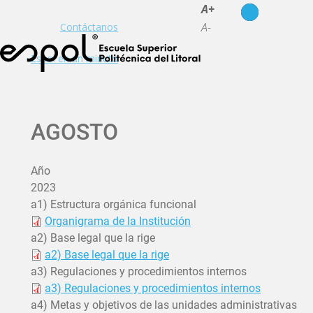
es
en
A+
A-
Contáctanos
Espol en un minuto
AGOSTO
Año
2023
a1) Estructura orgánica funcional
Organigrama de la Institución
a2) Base legal que la rige
a2) Base legal que la rige
a3) Regulaciones y procedimientos internos
a3) Regulaciones y procedimientos internos
a4) Metas y objetivos de las unidades administrativas