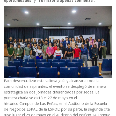
oportunidades”
y
“Tu historia apenas comienza”.
Para descentralizar esta valiosa guía y alcanzar a toda la
comunidad de aspirantes, el evento se desplegó de manera
estratégica en dos jornadas diferenciadas por sedes. La
primera charla se dictó el 27 de mayo en el
histórico Campus de Las Peñas, en el Auditorio de la
Escuela
de Negocios ESPAE
de la
ESPOL
; por su parte, la segunda cita
tuvo lugar el 29 de mayo en el Auditorio del edificio 2A Enrique