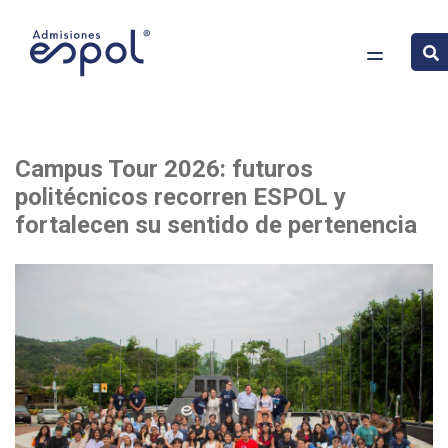
Pasar
Imagen
Campus Tour 2026: futuros
al
politécnicos recorren ESPOL y
contenido
fortalecen su sentido de pertenencia
principal