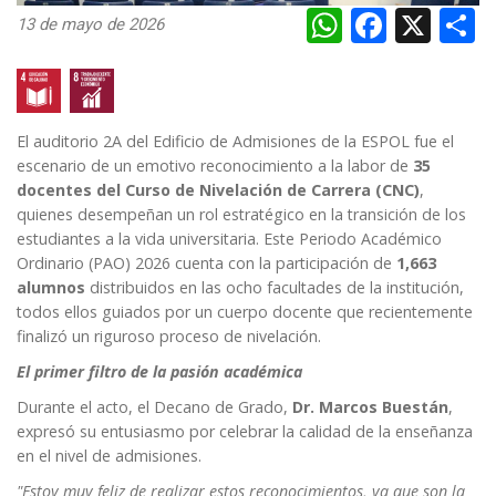
WhatsAp
Faceb
X
S
13 de mayo de 2026
El auditorio 2A del Edificio de Admisiones de la ESPOL fue el
escenario de un emotivo reconocimiento a la labor de
35
docentes del Curso de Nivelación de Carrera (CNC)
,
quienes desempeñan un rol estratégico en la transición de los
estudiantes a la vida universitaria. Este Periodo Académico
Ordinario (PAO) 2026 cuenta con la participación de
1,663
alumnos
distribuidos en las
ocho facultades de la institución
,
todos ellos guiados por un cuerpo docente que recientemente
finalizó un riguroso proceso de nivelación.
El primer filtro de la pasión académica
Durante el acto, el Decano de Grado,
Dr. Marcos Buestán
,
expresó su entusiasmo por celebrar la calidad de la enseñanza
en el nivel de admisiones.
"Estoy muy feliz de realizar estos reconocimientos, ya que son la