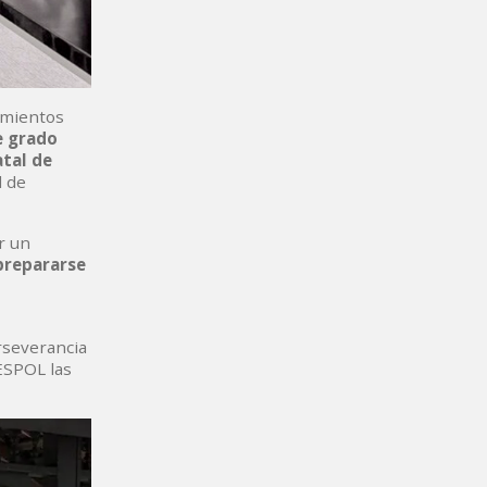
imientos
e grado
atal de
d de
r un
prepararse
erseverancia
 ESPOL las