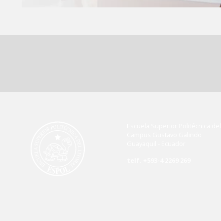
Escuela Superior Politécnica del 
Campus Gustavo Galindo
Guayaquil - Ecuador
telf. +593-4 2269 269