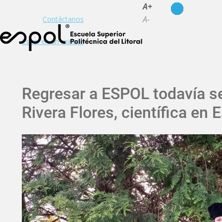
es
en
A+
A-
Contáctanos
Espol en un minuto
Regresar a ESPOL todavía se
Rivera Flores, científica en