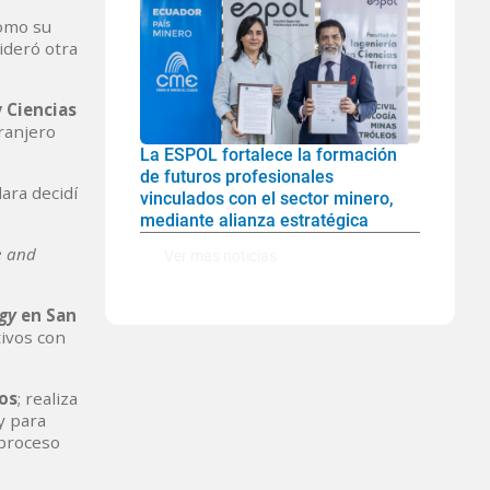
como su
ideró otra
 Ciencias
ranjero
La ESPOL fortalece la formación
de futuros profesionales
ara decidí
vinculados con el sector minero,
mediante alianza estratégica
e and
Ver mas noticias
gy
en San
tivos con
os
; realiza
y para
 proceso