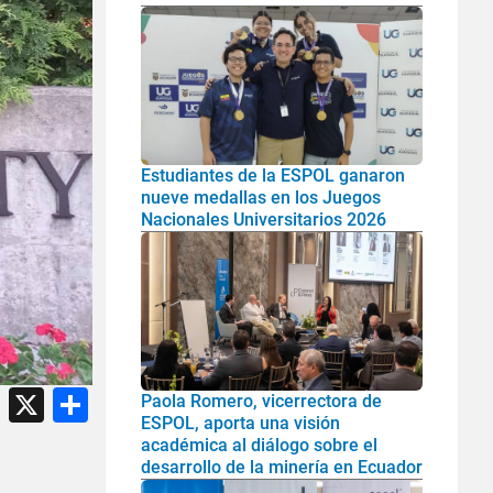
Estudiantes de la ESPOL ganaron
nueve medallas en los Juegos
Nacionales Universitarios 2026
atsApp
Facebook
X
Share
Paola Romero, vicerrectora de
ESPOL, aporta una visión
académica al diálogo sobre el
desarrollo de la minería en Ecuador