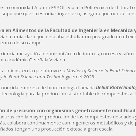
e la comunidad Alumni ESPOL, vio a la Politécnica del Litoral 
supo que quería estudiar ingeniería, asegura que nunca cons
ra en Alimentos de la Facultad de Ingeniería en Mecánica y
viana tenía claro que deseaba estudiar un postgrado en el ext
 dentro de su campo.
encia me ayudó a definir mi área de interés; con esa visión cl
inio académico”, señala Viviana.
os Unidos, en la que obtuvo su
Master of Science in Food Scienc
hy in Food Science and Technology
en el 2023.
conocida empresa de biotecnología llamada
Debut Biotechnolo
de tecnología para la producción sustentable de compuestos ac
ción de precisión con organismos genéticamente modificad
vaduras con la mayor producción de los compuestos deseados 
s, colabora continuamente con ingenieros metabólicos y de
ñados tengan una producción exitosa a gran escala.