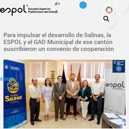
es
en
A+
Pasar al contenido principal
ODS
A-
La ESPOL
Para impulsar el desarrollo de Salinas, la
ESPOL y el GAD Municipal de ese cantón
Educación
suscribieron un convenio de cooperación
Vida politécnica
Investigación
Nuestra Huella
minuto
ctanos
Transparencia