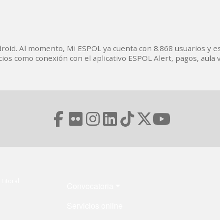
ndroid. Al momento, Mi ESPOL ya cuenta con 8.868 usuarios y e
cios como conexión con el aplicativo ESPOL Alert, pagos, aula v
Menú Footer
Litoral
Convocatoria
Servicios online