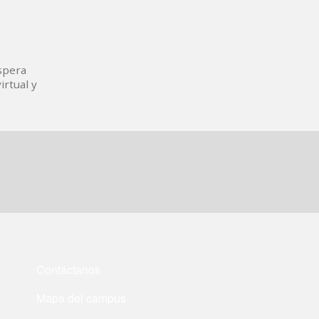
spera
irtual y
Contáctanos
Mapa del campus