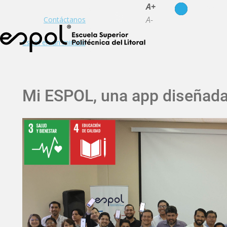
es
en
A+
A-
Contáctanos
Espol en un minuto
Mi ESPOL, una app diseñada p