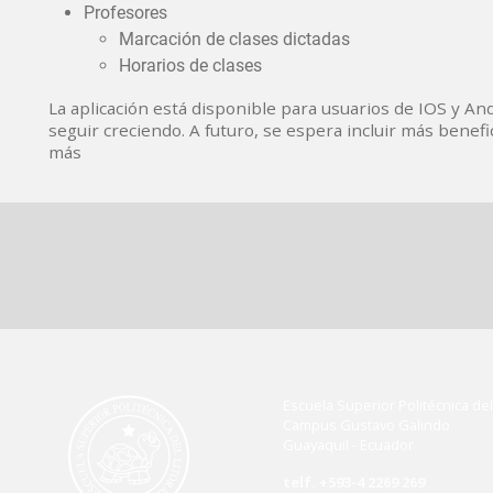
Profesores
Marcación de clases dictadas
Horarios de clases
La aplicación está disponible para usuarios de IOS y A
seguir creciendo. A futuro, se espera incluir más benefi
más
Escuela Superior Politécnica del 
Campus Gustavo Galindo
Guayaquil - Ecuador
telf. +593-4 2269 269