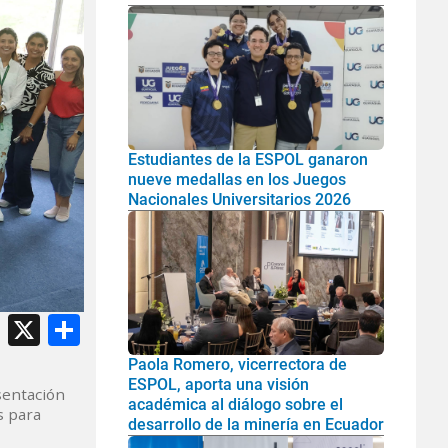
Estudiantes de la ESPOL ganaron
nueve medallas en los Juegos
Nacionales Universitarios 2026
atsApp
Facebook
X
Share
Paola Romero, vicerrectora de
ESPOL, aporta una visión
sentación
académica al diálogo sobre el
s para
desarrollo de la minería en Ecuador