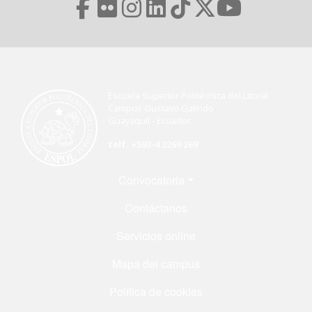
Escuela Superior Politécnica del Litoral
Campus Gustavo Galindo
Guayaquil - Ecuador
telf. +593-4 2269 269
Menú Footer
Convocatoria
Contáctanos
Servicios online
Mapa del campus
Política de cookies