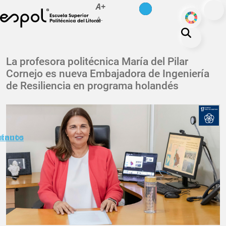
es
en
A+
Pasar al contenido principal
ODS
A-
La ESPOL
La profesora politécnica María del Pilar
Cornejo es nueva Embajadora de Ingeniería
Educación
de Resiliencia en programa holandés
Vida politécnica
Investigación
Nuestra Huella
minuto
ctanos
Transparencia