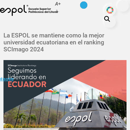
es
en
A+
Pasar al contenido principal
ODS
A-
La ESPOL
La ESPOL se mantiene como la mejor
universidad ecuatoriana en el ranking
Educación
SCImago 2024
Vida politécnica
Investigación
Nuestra Huella
minuto
ctanos
Transparencia