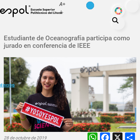
es
en
A+
Pasar al contenido principal
ODS
A-
La ESPOL
Estudiante de Oceanografía participa como
jurado en conferencia de IEEE
Educación
Vida politécnica
Investigación
Nuestra Huella
minuto
ctanos
Transparencia
WhatsAp
Faceb
X
28 de octubre de 2019