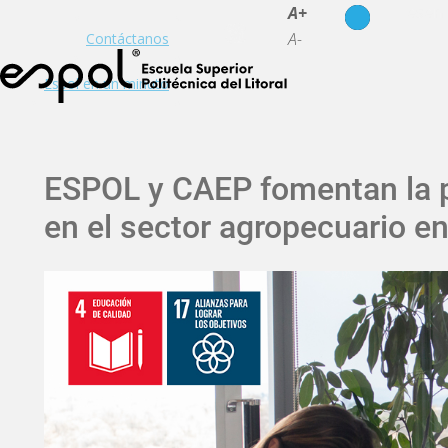
es
en
A+
A-
Contáctanos
Espol en un minuto
ESPOL y CAEP fomentan la p
en el sector agropecuario e