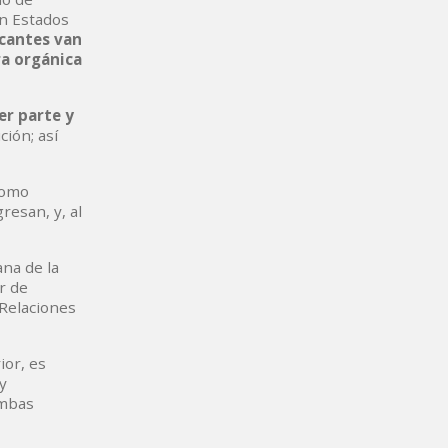
en Estados
icantes van
ra orgánica
er parte y
ción; así
como
resan, y, al
na de la
r de
 Relaciones
ior, es
y
ambas