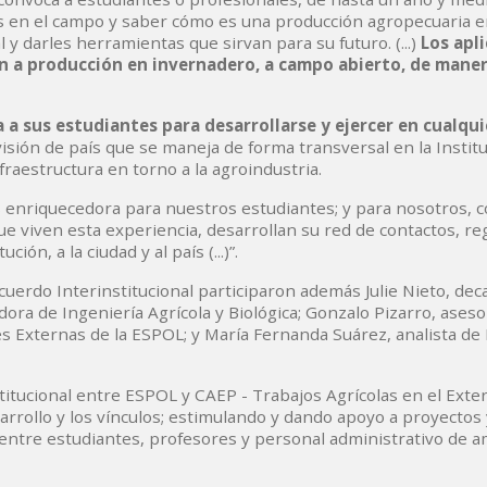
s en el campo y saber cómo es una producción agropecuaria 
y darles herramientas que sirvan para su futuro. (...)
Los apl
en a producción en invernadero, a campo abierto, de mane
 a sus estudiantes para desarrollarse y ejercer en cualqui
 visión de país que se maneja de forma transversal en la Institu
fraestructura en torno a la agroindustria.
 enriquecedora para nuestros estudiantes; y para nosotros, 
 viven esta experiencia, desarrollan su red de contactos, reg
ución, a la ciudad y al país (...)”.
erdo Interinstitucional participaron además Julie Nieto, deca
dora de Ingeniería Agrícola y Biológica; Gonzalo Pizarro, aseso
s Externas de la ESPOL; y María Fernanda Suárez, analista de
tucional entre ESPOL y CAEP - Trabajos Agrícolas en el Exter
arrollo y los vínculos; estimulando y dando apoyo a proyectos 
s entre estudiantes, profesores y personal administrativo de 