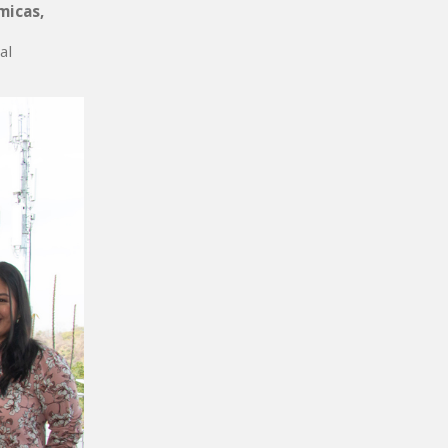
micas,
al