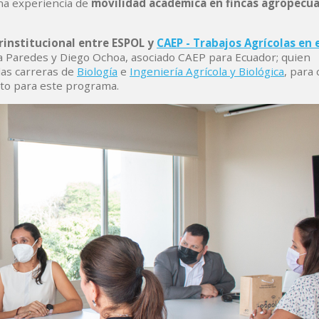
una experiencia de
movilidad académica en fincas agropecua
institucional entre ESPOL y
CAEP - Trabajos Agrícolas en e
lia Paredes y Diego Ochoa, asociado CAEP para Ecuador; quien
as carreras de
Biología
e
Ingeniería Agrícola y Biológica
, para
ento para este programa.