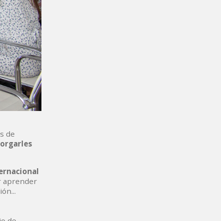
s de
orgarles
ernacional
der aprender
ón...
io de