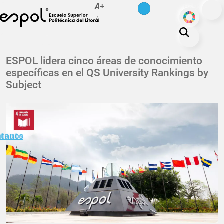
es
en
A+
Pasar al contenido principal
ODS
A-
La ESPOL
ESPOL lidera cinco áreas de conocimiento
específicas en el QS University Rankings by
Educación
Subject
Vida politécnica
Investigación
Nuestra Huella
minuto
ctanos
Transparencia