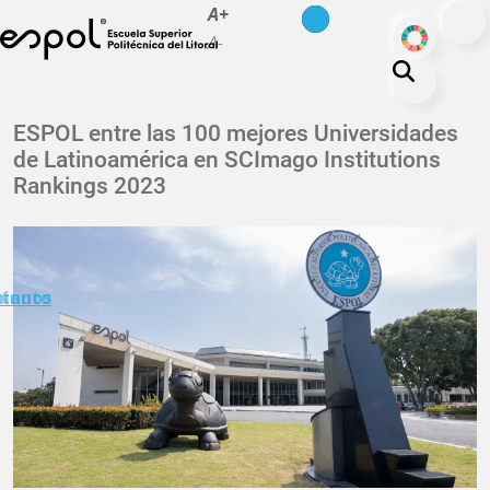
es
en
A+
Pasar al contenido principal
ODS
A-
La ESPOL
ESPOL entre las 100 mejores Universidades
de Latinoamérica en SCImago Institutions
Educación
Rankings 2023
Vida politécnica
Investigación
Nuestra Huella
minuto
ctanos
Transparencia