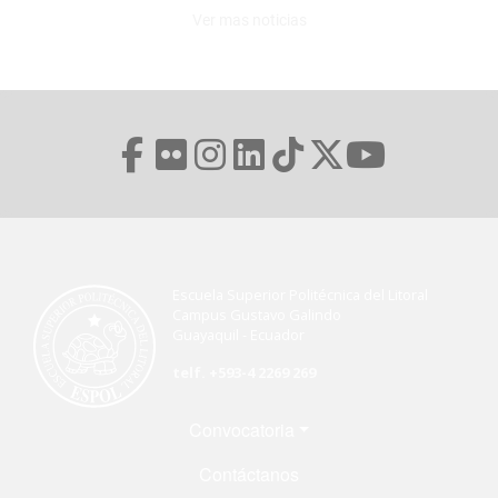
Ver mas noticias
Escuela Superior Politécnica del Litoral
Campus Gustavo Galindo
Guayaquil - Ecuador
telf. +593-4 2269 269
Menú Footer
Convocatoria
Contáctanos