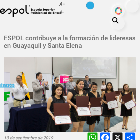
es
en
A+
Pasar al contenido principal
ODS
A-
La ESPOL
ESPOL contribuye a la formación de lideresas
en Guayaquil y Santa Elena
Educación
Vida politécnica
Investigación
Nuestra Huella
minuto
ctanos
Transparencia
WhatsAp
Faceb
X
10 de septiembre de 2019