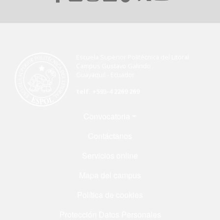
Escuela Superior Politécnica del Litoral
Campus Gustavo Galindo
Guayaquil - Ecuador
telf. +593-4 2269 269
Menú Footer
Convocatoria
Contáctanos
Servicios online
Mapa del campus
Política de cookies
Protección Datos Personales