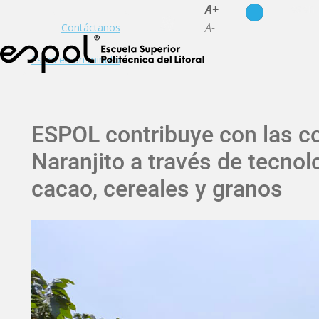
es
en
A+
A-
Contáctanos
Espol en un minuto
ESPOL contribuye con las c
Naranjito a través de tecno
cacao, cereales y granos