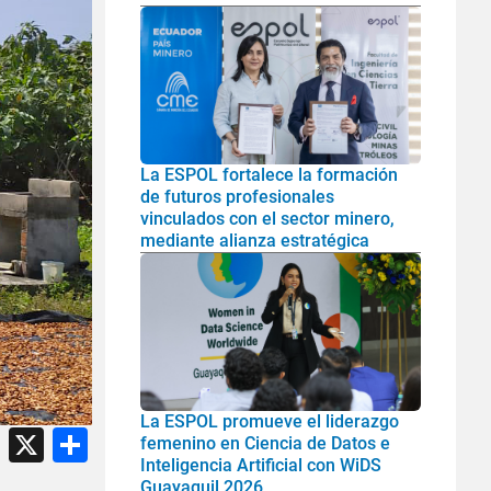
La ESPOL fortalece la formación
de futuros profesionales
vinculados con el sector minero,
mediante alianza estratégica
La ESPOL promueve el liderazgo
atsApp
Facebook
X
Share
femenino en Ciencia de Datos e
Inteligencia Artificial con WiDS
Guayaquil 2026