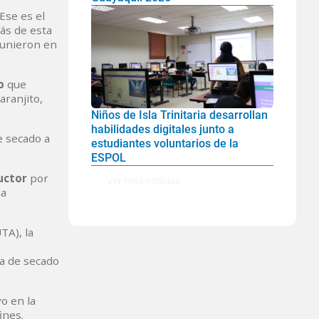
Ese es el
ás de esta
 unieron en
o
que
aranjito,
Niños de Isla Trinitaria desarrollan
habilidades digitales junto a
e secado a
estudiantes voluntarios de la
ESPOL
uctor
por
Ver mas noticias
na
TA), la
ía de secado
o en la
ines.