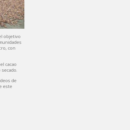
l objetivo
omunidades
tro, con
el cacao
 secado.
ídeos de
e este