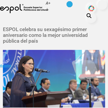
es
en
A+
Pasar al contenido principal
ODS
A-
La ESPOL
ESPOL celebra su sexagésimo primer
aniversario como la mejor universidad
Educación
pública del país
Vida politécnica
Investigación
Nuestra Huella
minuto
ctanos
Transparencia