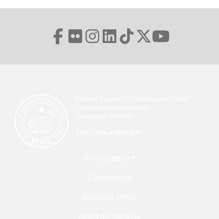
Escuela Superior Politécnica del Litoral
Campus Gustavo Galindo
Guayaquil - Ecuador
telf. +593-4 2269 269
Menú Footer
Convocatoria
Contáctanos
Servicios online
Mapa del campus