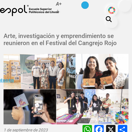
es
en
A+
Pasar al contenido principal
ODS
A-
La ESPOL
Arte, investigación y emprendimiento se
reunieron en el Festival del Cangrejo Rojo
Educación
Vida politécnica
Investigación
Nuestra Huella
minuto
ctanos
Transparencia
WhatsAp
Faceb
X
1 de septiembre de 2023