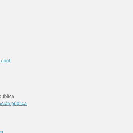
abril
pública
ación pública
es