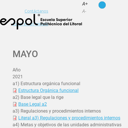
es
en
A+
A-
Contáctanos
Espol en un minuto
MAYO
Año
2021
a1) Estructura orgánica funcional
Estructura Orgánica funcional
a2) Base legal que la rige
Base Legal a2
a3) Regulaciones y procedimientos internos
Literal a3) Regulaciones y procedimientos internos
a4) Metas y objetivos de las unidades administrativas