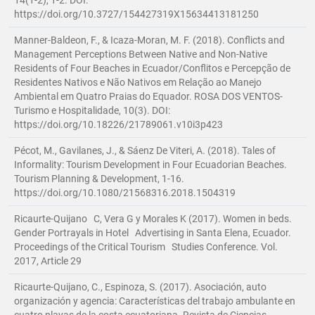
https://doi.org/10.3727/154427319X15634413181250
Manner-Baldeon, F., & Icaza-Moran, M. F. (2018). Conflicts and
Management Perceptions Between Native and Non-Native
Residents of Four Beaches in Ecuador/Conflitos e Percepção de
Residentes Nativos e Não Nativos em Relação ao Manejo
Ambiental em Quatro Praias do Equador. ROSA DOS VENTOS-
Turismo e Hospitalidade, 10(3). DOI:
https://doi.org/10.18226/21789061.v10i3p423
Pécot, M., Gavilanes, J., & Sáenz De Viteri, A. (2018). Tales of
Informality: Tourism Development in Four Ecuadorian Beaches.
Tourism Planning & Development, 1-16.
https://doi.org/10.1080/21568316.2018.1504319
Ricaurte-Quijano C, Vera G y Morales K (2017). Women in beds.
Gender Portrayals in Hotel Advertising in Santa Elena, Ecuador.
Proceedings of the Critical Tourism Studies Conference. Vol.
2017, Article 29
Ricaurte-Quijano, C., Espinoza, S. (2017). Asociación, auto
organización y agencia: Características del trabajo ambulante en
cuatro playas de la costa ecuatoriana. Revista de Ciencias