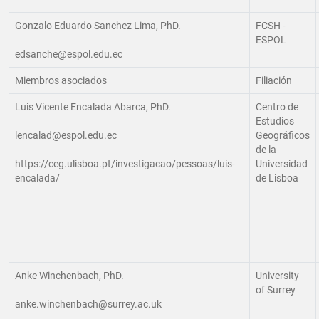
Gonzalo Eduardo Sanchez Lima, PhD.
FCSH -
ESPOL
edsanche@espol.edu.ec
Miembros asociados
Filiación
Luis Vicente Encalada Abarca, PhD.
Centro de
Estudios
lencalad@espol.edu.ec
Geográficos
de la
https://ceg.ulisboa.pt/investigacao/pessoas/luis-
Universidad
encalada/
de Lisboa
Anke Winchenbach, PhD.
University
of Surrey
anke.winchenbach@surrey.ac.uk