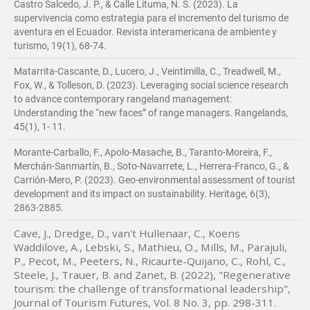
Castro Salcedo, J. P., & Calle Lituma, N. S. (2023). La
supervivencia como estrategia para el incremento del turismo de
aventura en el Ecuador. Revista interamericana de ambiente y
turismo, 19(1), 68-74.
Matarrita-Cascante, D., Lucero, J., Veintimilla, C., Treadwell, M.,
Fox, W., & Tolleson, D. (2023). Leveraging social science research
to advance contemporary rangeland management:
Understanding the “new faces” of range managers. Rangelands,
45(1), 1- 11.
Morante-Carballo, F., Apolo-Masache, B., Taranto-Moreira, F.,
Merchán-Sanmartín, B., Soto-Navarrete, L., Herrera-Franco, G., &
Carrión-Mero, P. (2023). Geo-environmental assessment of tourist
development and its impact on sustainability. Heritage, 6(3),
2863-2885.
Cave, J., Dredge, D., van't Hullenaar, C., Koens
Waddilove, A., Lebski, S., Mathieu, O., Mills, M., Parajuli,
P., Pecot, M., Peeters, N., Ricaurte-Quijano, C., Rohl, C.,
Steele, J., Trauer, B. and Zanet, B. (2022), "Regenerative
tourism: the challenge of transformational leadership",
Journal of Tourism Futures, Vol. 8 No. 3, pp. 298-311.