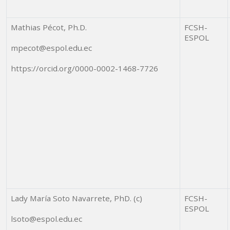
Mathias Pécot, Ph.D.
FCSH-
ESPOL
mpecot@espol.edu.ec
https://orcid.org/0000-0002-1468-7726
Lady María Soto Navarrete, PhD. (c)
FCSH-
ESPOL
lsoto@espol.edu.ec