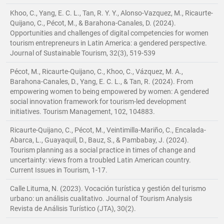
Khoo, C., Yang, E. C. L., Tan, R. Y. Y., Alonso-Vazquez, M., Ricaurte-
Quijano, C., Pécot, M., & Barahona-Canales, D. (2024).
Opportunities and challenges of digital competencies for women
tourism entrepreneurs in Latin America: a gendered perspective.
Journal of Sustainable Tourism, 32(3), 519-539
Pécot, M., Ricaurte-Quijano, C., Khoo, C., Vázquez, M. A.,
Barahona-Canales, D., Yang, E. C. L., & Tan, R. (2024). From
empowering women to being empowered by women: A gendered
social innovation framework for tourism-led development
initiatives. Tourism Management, 102, 104883.
Ricaurte-Quijano, C., Pécot, M., Veintimilla-Mariño, C., Encalada-
Abarca, L., Guayaquil, D., Bauz, S., & Pambabay, J. (2024).
Tourism planning as a social practice in times of change and
uncertainty: views from a troubled Latin American country.
Current Issues in Tourism, 1-17.
Calle Lituma, N. (2023). Vocación turística y gestión del turismo
urbano: un análisis cualitativo. Journal of Tourism Analysis
Revista de Análisis Turístico (JTA), 30(2).