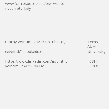
www.fcsh.espol.edu.ec/es/cv/soto-
navarrete-lady
Cinthy Veintimilla Mariño, PhD. (s)
Texas
A&M
ceveinti@espol.edu.ec
University
https://www.linkedin.com/in/cinthy-
FCSH-
veintimilla-8256b834/
ESPOL