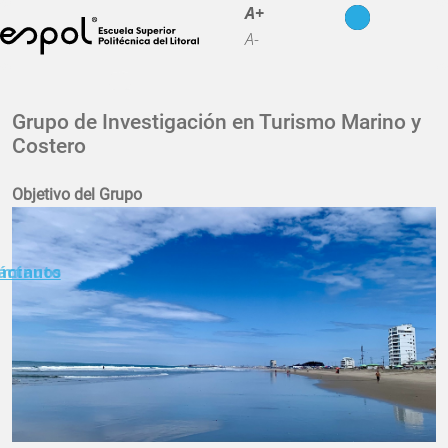
Pasar al contenido principal
A+
A-
La ESPOL
Grupo de Investigación en Turismo Marino y
Costero
Educación
Vida politécnica
Objetivo del Grupo
Investigación
Nuestra Huella
n minuto
áctanos
Transparencia