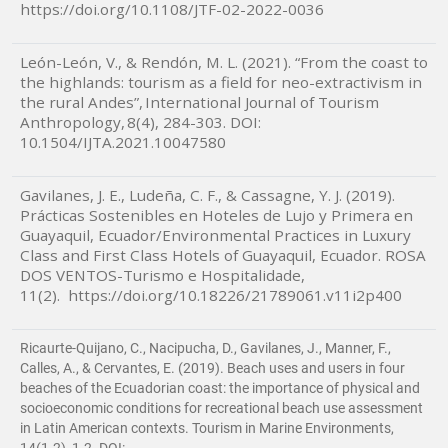
https://doi.org/10.1108/JTF-02-2022-0036
León-León, V., & Rendón, M. L. (2021). “From the coast to
the highlands: tourism as a field for neo-extractivism in
the rural Andes”, International Journal of Tourism
Anthropology, 8(4), 284-303. DOI:
10.1504/IJTA.2021.10047580
Gavilanes, J. E., Ludeña, C. F., & Cassagne, Y. J. (2019).
Prácticas Sostenibles en Hoteles de Lujo y Primera en
Guayaquil, Ecuador/Environmental Practices in Luxury
Class and First Class Hotels of Guayaquil, Ecuador. ROSA
DOS VENTOS-Turismo e Hospitalidade,
11(2).
https://doi.org/10.18226/21789061.v11i2p400
Ricaurte-Quijano, C., Nacipucha, D., Gavilanes, J., Manner, F.,
Calles, A., & Cervantes, E. (2019). Beach uses and users in four
beaches of the Ecuadorian coast: the importance of physical and
socioeconomic conditions for recreational beach use assessment
in Latin American contexts. Tourism in Marine Environments,
14(1-2), 1-2. DOI: