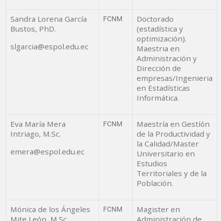
Sandra Lorena García
Doctorado
FCNM
Bustos, PhD.
(estadística y
optimización).
slgarcia@espol.edu.ec
Maestria en
Administración y
Dirección de
empresas/Ingenieria
en Estadísticas
Informática.
Eva María Mera
Maestría en Gestíón
FCNM
Intriago, M.Sc.
de la Productividad y
la Calidad/Master
emera@espol.edu.ec
Universitario en
Estudios
Territoriales y de la
Población.
Mónica de los Ángeles
Magister en
FCNM
Mite León, M.Sc.
Administración de