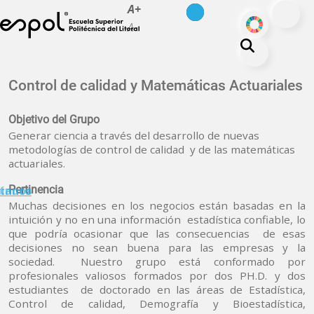
es
en
A+
Pasar al contenido principal
ODS
A-
La ESPOL
Control de calidad y Matemáticas Actuariales
Educación
Objetivo del Grupo
Vida politécnica
Generar ciencia a través del desarrollo de nuevas
metodologías de control de calidad y de las matemáticas
Investigación
actuariales.
Nuestra Huella
minuto
tanos
Pertinencia
Transparencia
Muchas decisiones en los negocios están basadas en la
intuición y no en una información estadística confiable, lo
que podría ocasionar que las consecuencias de esas
decisiones no sean buena para las empresas y la
sociedad. Nuestro grupo está conformado por
profesionales valiosos formados por dos PH.D. y dos
estudiantes de doctorado en las áreas de Estadística,
Control de calidad, Demografía y Bioestadística,