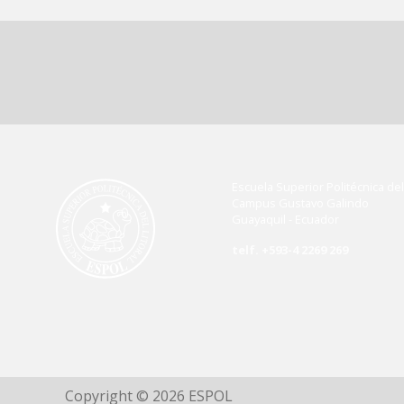
Escuela Superior Politécnica del 
Campus Gustavo Galindo
Guayaquil - Ecuador
telf. +593-4 2269 269
Copyright © 2026 ESPOL