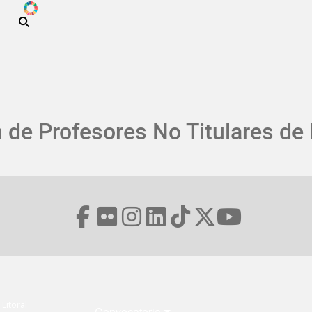
ODS
Pasar al contenido principal
 de Profesores No Titulares de
Menú Footer
Litoral
Convocatoria