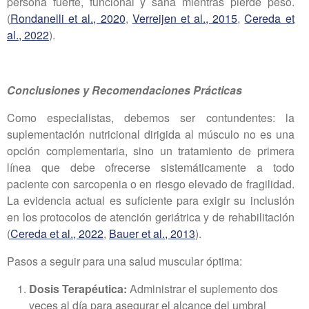
persona fuerte, funcional y sana mientras pierde peso.
(
Rondanelli et al., 2020
,
Verreijen et al., 2015
,
Cereda et
al., 2022
).
Conclusiones y Recomendaciones Prácticas
Como especialistas, debemos ser contundentes: la
suplementación nutricional dirigida al músculo no es una
opción complementaria, sino un tratamiento de primera
línea que debe ofrecerse sistemáticamente a todo
paciente con sarcopenia o en riesgo elevado de fragilidad.
La evidencia actual es suficiente para exigir su inclusión
en los protocolos de atención geriátrica y de rehabilitación
(
Cereda et al., 2022
,
Bauer et al., 2013
).
Pasos a seguir para una salud muscular óptima:
Dosis Terapéutica:
Administrar el suplemento dos
veces al día para asegurar el alcance del umbral