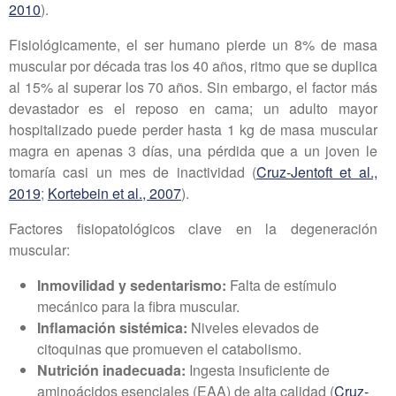
2010
).
Fisiológicamente, el ser humano pierde un 8% de masa
muscular por década tras los 40 años, ritmo que se duplica
al 15% al superar los 70 años. Sin embargo, el factor más
devastador es el reposo en cama; un adulto mayor
hospitalizado puede perder hasta 1 kg de masa muscular
magra en apenas 3 días, una pérdida que a un joven le
tomaría casi un mes de inactividad (
Cruz-Jentoft et al.,
2019
;
Kortebein et al., 2007
).
Factores fisiopatológicos clave en la degeneración
muscular:
Inmovilidad y sedentarismo:
Falta de estímulo
mecánico para la fibra muscular.
Inflamación sistémica:
Niveles elevados de
citoquinas que promueven el catabolismo.
Nutrición inadecuada:
Ingesta insuficiente de
aminoácidos esenciales (EAA) de alta calidad (
Cruz-