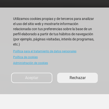
Utilizamos cookies propias y de terceros para analizar
el uso del sitio web y mostrarte información
relacionada con tus preferencias sobre la base de un
perfil elaborado a partir de tus hábitos de navegación
(por ejemplo, páginas visitadas, interés de programas,
etc.)
Política para el tratamiento de datos personales
Política de cookies
Administración de cookies
Aceptar
Rechazar