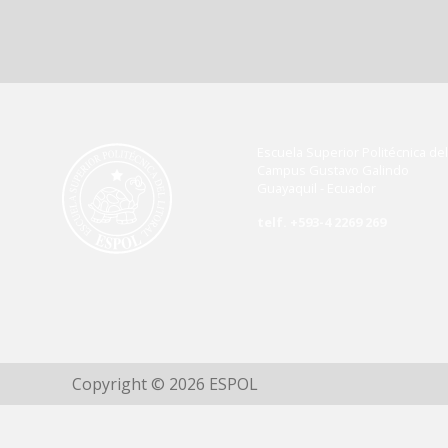
Escuela Superior Politécnica del 
Campus Gustavo Galindo
Guayaquil - Ecuador
telf. +593-4 2269 269
Copyright © 2026 ESPOL