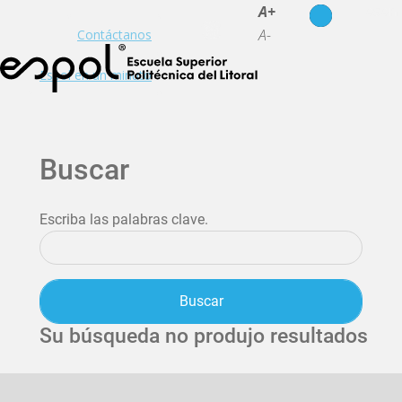
es
en
A+
A-
Contáctanos
Espol en un minuto
Buscar
Escriba las palabras clave.
Su búsqueda no produjo resultados