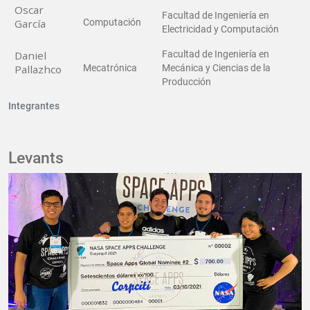
Oscar
Facultad de Ingeniería en
García
Computación
Electricidad y Computación
Daniel
Facultad de Ingeniería en
Pallazhco
Mecatrónica
Mecánica y Ciencias de la
Producción
Integrantes
Levants