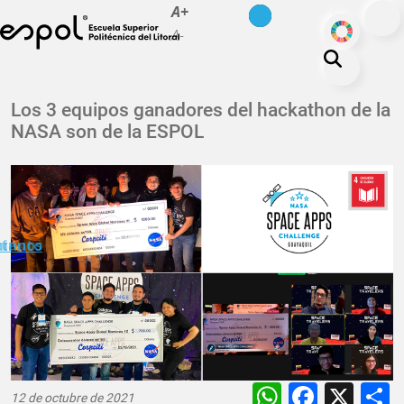
es
en
A+
Pasar al contenido principal
ODS
A-
La ESPOL
Los 3 equipos ganadores del hackathon de la
NASA son de la ESPOL
Educación
Vida politécnica
Investigación
Nuestra Huella
minuto
ctanos
Transparencia
WhatsAp
Faceb
X
12 de octubre de 2021