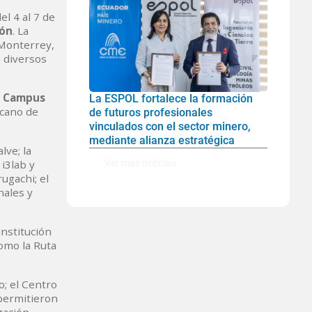
el 4 al 7 de
ión
. La
 Monterrey,
e diversos
el Campus
La ESPOL fortalece la formación
icano de
de futuros profesionales
vinculados con el sector minero,
mediante alianza estratégica
lve; la
Ver mas noticias
i3lab y
ugachi; el
nales y
institución
como la Ruta
o; el Centro
 permitieron