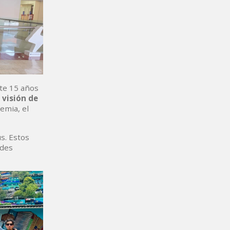
te 15 años
a
visión de
emia, el
s. Estos
ades