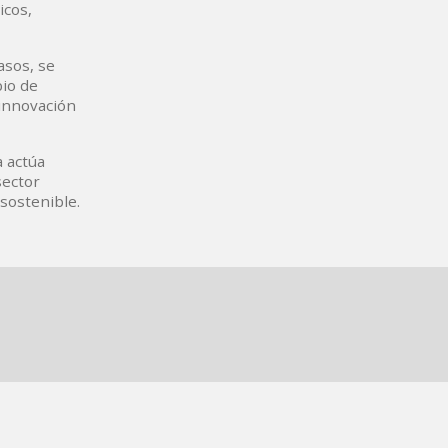
icos,
asos, se
bio de
 innovación
 actúa
sector
 sostenible.