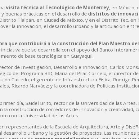
una
visita técnica al Tecnológico de Monterrey
, en México, d
 y buenas prácticas en el desarrollo de
distritos de innovac
istrito Tlalpan, en Ciudad de México, y en el Distrito Tec, en
ver la innovación, el desarrollo urbano y la articulación entr
ora
que contribuirá a la construcción del Plan Maestro d
 iniciativa que se desarrolla con el apoyo del Banco Interamer
imiento de base tecnológica en Guayaquil.
rector de Investigación, Desarrollo e Innovación, Carlos Monsa
gico del Programa BID, María del Pilar Cornejo; el director de 
ido Caicedo; el gerente de Infraestructura Física, Rodrigo Per
s, Ricardo Narváez; y la coordinadora de Políticas Institucio
imer día, Saidel Brito, rector de la Universidad de las Artes, 
n la construcción de corredores de innovación y creatividad, 
to con la Universidad de las Artes.
n representantes de la Escuela de Arquitectura, Arte y Diseñ
 al desarrollo urbano y la gestión de proyectos. Las reuniones