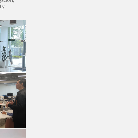
gación,
d y