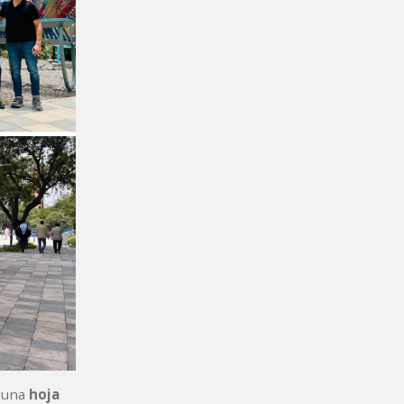
n una
hoja