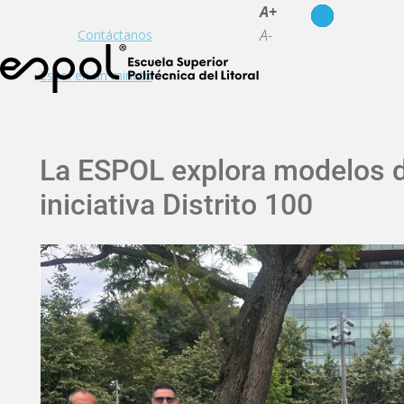
es
en
A+
A-
Contáctanos
Espol en un minuto
La ESPOL explora modelos de
iniciativa Distrito 100