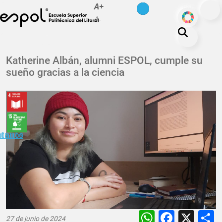
es
en
A+
Pasar al contenido principal
ODS
A-
La ESPOL
Katherine Albán, alumni ESPOL, cumple su
sueño gracias a la ciencia
Educación
Vida politécnica
Investigación
Nuestra Huella
minuto
ctanos
Transparencia
WhatsAp
Faceb
X
27 de junio de 2024