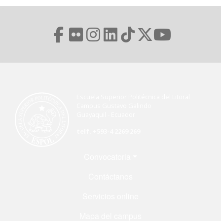
Escuela Superior Politécnica del Litoral
Campus Gustavo Galindo
Guayaquil - Ecuador
telf. +593-4 2269 269
Menú Footer
Convocatoria
Contáctanos
Servicios online
Mapa del campus