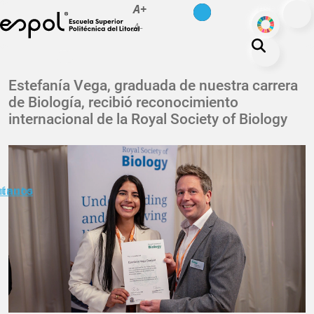
es
en
A+
Pasar al contenido principal
ODS
A-
La ESPOL
Estefanía Vega, graduada de nuestra carrera
de Biología, recibió reconocimiento
Educación
internacional de la Royal Society of Biology
Vida politécnica
Investigación
Nuestra Huella
minuto
ctanos
Transparencia