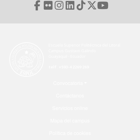
Escuela Superior Politécnica del Litoral
Campus Gustavo Galindo
Guayaquil - Ecuador
telf. +593-4 2269 269
Menú Footer
Convocatoria
Contáctanos
Servicios online
Mapa del campus
Política de cookies