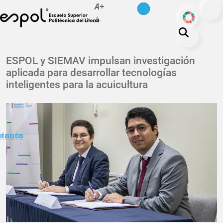
es
en
A+
Pasar al contenido principal
ODS
A-
La ESPOL
ESPOL y SIEMAV impulsan investigación
aplicada para desarrollar tecnologías
Educación
inteligentes para la acuicultura
Vida politécnica
Investigación
Nuestra Huella
minuto
ctanos
Transparencia