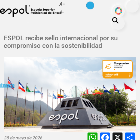
es
en
A+
Pasar al contenido principal
ODS
A-
La ESPOL
ESPOL recibe sello internacional por su
compromiso con la sostenibilidad
Educación
Vida politécnica
Investigación
Nuestra Huella
minuto
ctanos
Transparencia
WhatsAp
Faceb
X
28 de mayo de 2026